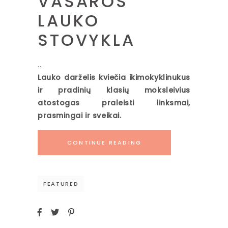
VASAROS
LAUKO
STOVYKLA
Lauko darželis kviečia ikimokyklinukus
ir pradinių klasių moksleivius
atostogas praleisti linksmai,
prasmingai ir sveikai.
CONTINUE READING
FEATURED