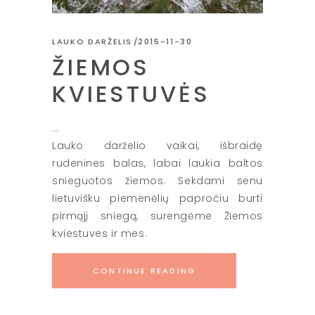
LAUKO DARŽELIS
2015-11-30
ŽIEMOS
KVIESTUVĖS
Lauko darželio vaikai, išbraidę
rudenines balas, labai laukia baltos
snieguotos žiemos. Sekdami senu
lietuvišku piemenėlių papročiu burti
pirmąjį sniegą, surengėme Žiemos
kviestuves ir mes.
CONTINUE READING