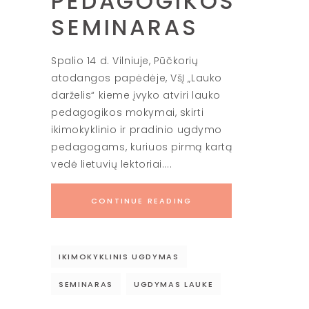
PEDAGOGIKOS
SEMINARAS
Spalio 14 d. Vilniuje, Pūčkorių
atodangos papėdėje, VšĮ „Lauko
darželis“ kieme įvyko atviri lauko
pedagogikos mokymai, skirti
ikimokyklinio ir pradinio ugdymo
pedagogams, kuriuos pirmą kartą
vedė lietuvių lektoriai.
CONTINUE READING
IKIMOKYKLINIS UGDYMAS
SEMINARAS
UGDYMAS LAUKE