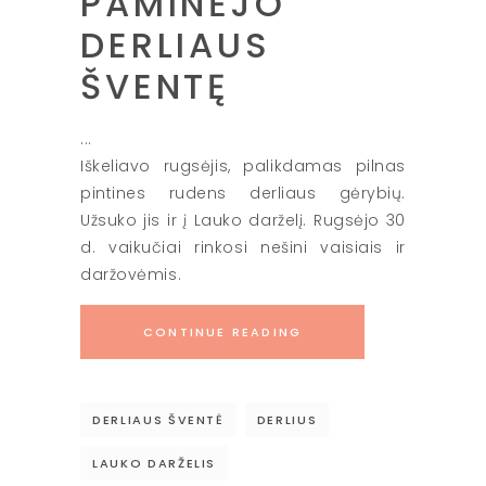
PAMINĖJO
DERLIAUS
ŠVENTĘ
Iškeliavo rugsėjis, palikdamas pilnas
pintines rudens derliaus gėrybių.
Užsuko jis ir į Lauko darželį. Rugsėjo 30
d. vaikučiai rinkosi nešini vaisiais ir
daržovėmis.
CONTINUE READING
DERLIAUS ŠVENTĖ
DERLIUS
LAUKO DARŽELIS