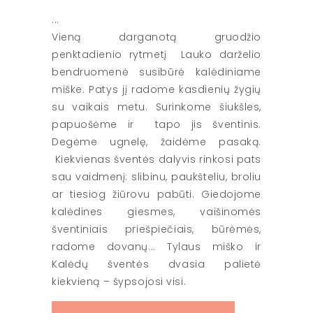
Vieną darganotą gruodžio
penktadienio rytmetį Lauko darželio
bendruomenė susibūrė kalėdiniame
miške. Patys jį radome kasdienių žygių
su vaikais metu. Surinkome šiukšles,
papuošėme ir tapo jis šventinis.
Degėme ugnelę, žaidėme pasaką.
Kiekvienas šventės dalyvis rinkosi pats
sau vaidmenį: slibinu, paukšteliu, broliu
ar tiesiog žiūrovu pabūti. Giedojome
kalėdines giesmes, vaišinomės
šventiniais priešpiečiais, būrėmės,
radome dovanų... Tylaus miško ir
Kalėdų šventės dvasia palietė
kiekvieną – šypsojosi visi.