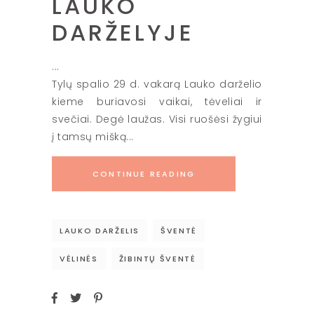
LAUKO
DARŽELYJE
Tylų spalio
29 d.
vakarą Lauko darželio
kieme buriavosi vaikai, tėveliai ir
svečiai. Degė laužas. Visi ruošėsi žygiui
į tamsų mišką...
CONTINUE READING
LAUKO DARŽELIS
ŠVENTĖ
VĖLINĖS
ŽIBINTŲ ŠVENTĖ