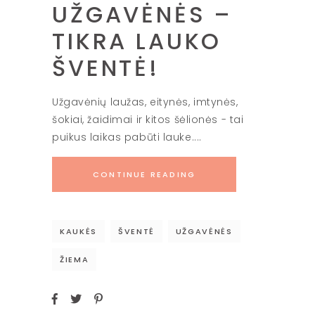
UŽGAVĖNĖS –
TIKRA LAUKO
ŠVENTĖ!
Užgavėnių laužas, eitynės, imtynės,
šokiai, žaidimai ir kitos šėlionės - tai
puikus laikas pabūti lauke.
CONTINUE READING
KAUKĖS
ŠVENTĖ
UŽGAVĖNĖS
ŽIEMA