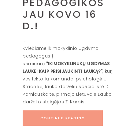
PEDAGOGIKOS
JAU KOVO 16
D.!
Kviečiame ikimokyklinio ugdymo
pedagogus į
seminarą
"IKIMOKYKLINUKŲ UGDYMAS
LAUKE: KAIP PRISIJAUKINTI LAUKĄ?"
, kurį
ves lektorių komanda: psichologė U.
Stadnikė, lauko darželių specialistė D.
Parniauskaitė, pirmojo Lietuvoje Lauko
darželio steigėjas Ž. Karpis.
CONTINUE READING