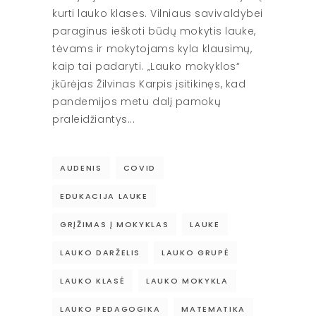
kurti lauko klases. Vilniaus savivaldybei
paraginus ieškoti būdų mokytis lauke,
tėvams ir mokytojams kyla klausimų,
kaip tai padaryti. „Lauko mokyklos“
įkūrėjas Žilvinas Karpis įsitikinęs, kad
pandemijos metu dalį pamokų
praleidžiantys
AUDENIS
COVID
EDUKACIJA LAUKE
GRĮŽIMAS Į MOKYKLAS
LAUKE
LAUKO DARŽELIS
LAUKO GRUPĖ
LAUKO KLASĖ
LAUKO MOKYKLA
LAUKO PEDAGOGIKA
MATEMATIKA