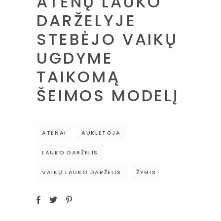
ATĖNŲ LAUKO
DARŽELYJE
STEBĖJO VAIKŲ
UGDYME
TAIKOMĄ
ŠEIMOS MODELĮ
ATĖNAI
AUKLĖTOJA
LAUKO DARŽELIS
VAIKŲ LAUKO DARŽELIS
ŽYGIS