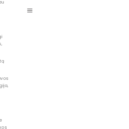
au
gi
s,
tą
uvos
ija,
ie
ikos