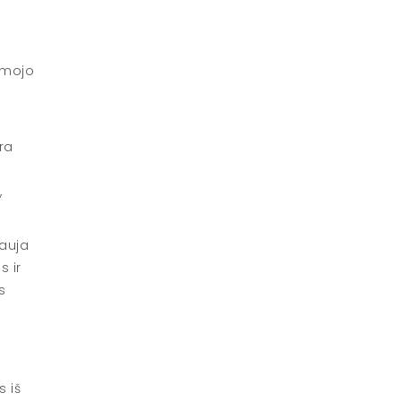
rmojo
ra
,
iauja
s ir
s
 iš