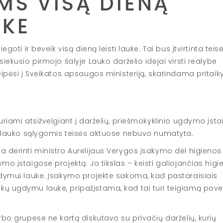
MS VISĄ DIENĄ
UKE
goti ir beveik visą dieną leisti lauke. Tai bus įtvirtinta teis
iekusio pirmojo šalyje Lauko darželio idėjai virsti realybe
eipėsi į Sveikatos apsaugos ministeriją, skatindama pritaiky
uriami atsižvelgiant į darželių, priešmokyklinio ugdymo įsta
kus lauko sąlygomis teisės aktuose nebuvo numatyta.
a derinti ministro Aurelijaus Verygos įsakymo dėl higienos
mo įstaigose projektą. Jo tikslas – keisti galiojančias higi
ugdymui lauke. Įsakymo projekte sakoma, kad pastaraisiais
ų ugdymu lauke, pripažįstama, kad tai turi teigiamą povei
rbo grupėse ne kartą diskutavo su privačių darželių, kurių