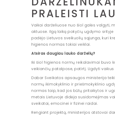
DARŽELINUKA
PRALEISTI LA
Vaikai darželiuose nuo šiol galės valgyti, mie
aktuose. Ilgą laiką pokyčių ugdymo srityje s
padėjo Lietuvos sveikuolių sąjunga, kuri kr
higienos normas tokiai veiklai.
Atsiras daugiau lauko darželių?
Iki šiol higienos normų reikalavimai buvo k
veikiančių patalpose, patirtį. Ugdyti vai
Dabar Sveikatos apsaugos ministerija teiki
normų ikimokyklinio ir priešmokyklinio ugdy
normas taip, kad jos būtų pritaikytos ir 
metais Lietuvoje didėja susidomėjimas vaik
sveikatai, emocinei ir fizinei raidai.
Rengiant projektą, ministerijos atstovai da