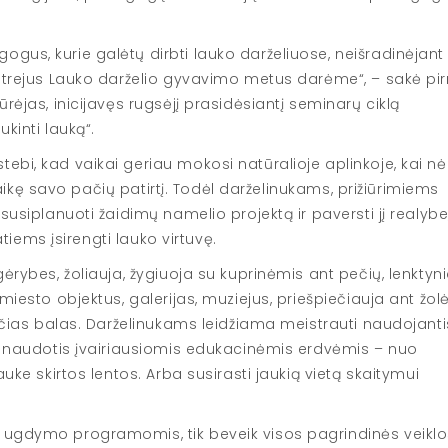
gus, kurie galėtų dirbti lauko darželiuose, neišradinėjant
er trejus Lauko darželio gyvavimo metus darėme“, – sakė pi
rėjas, inicijavęs rugsėjį prasidėsiantį seminarų ciklą
kinti lauką“.
ebi, kad vaikai geriau mokosi natūralioje aplinkoje, kai nė
ritaikę savo pačių patirtį. Todėl darželinukams, prižiūrimiems
susiplanuoti žaidimų namelio projektą ir paversti jį realybe
patiems įsirengti lauko virtuvę.
gėrybes, žoliauja, žygiuoja su kuprinėmis ant pečių, lenktyn
miesto objektus, galerijas, muziejus, priešpiečiauja ant žolė
ančias balas. Darželinukams leidžiama meistrauti naudojanti
i, naudotis įvairiausiomis edukacinėmis erdvėmis – nuo
auke skirtos lentos. Arba susirasti jaukią vietą skaitymui
 ugdymo programomis, tik beveik visos pagrindinės veiklos