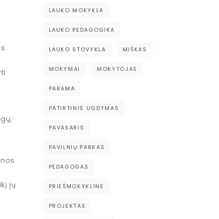
LAUKO MOKYKLA
LAUKO PEDAGOGIKA
ės
LAUKO STOVYKLA
MIŠKAS
MOKYMAI
MOKYTOJAS
ti
PARAMA
PATIRTINIS UGDYMAS
igų,
PAVASARIS
PAVILNIŲ PARKAS
enos
PEDAGOGAS
kį jų
PRIEŠMOKYKLINĖ
PROJEKTAS