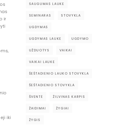
SAUGUMAS LAUKE
nos
inas
SEMINARAS
STOVYKLA
o ir
yti
UGDYMAS
UGDYMAS LAUKE
UGDYMO
UŽDUOTYS
VAIKAI
oms,
VAIKAI LAUKE
ŠEŠTADIENIO LAUKO STOVYKLA
ŠEŠTADIENIO STOVYKLA
inio
ŠVENTĖ
ŽILVINAS KARPIS
ŽAIDIMAI
ŽYGIAI
ji iki
ŽYGIS