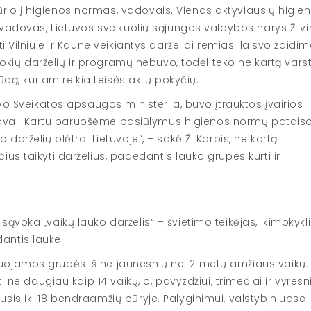
io į higienos normas, vadovais. Vienas aktyviausių higie
 vadovas, Lietuvos sveikuolių sąjungos valdybos narys Žilv
 Vilniuje ir Kaune veikiantys darželiai remiasi laisvo žaidim
 tokių darželių ir programų nebuvo, todėl teko ne kartą varst
ūdą, kuriam reikia teisės aktų pokyčių.
vo Sveikatos apsaugos ministerija, buvo įtrauktos įvairios
atstovai. Kartu paruošėme pasiūlymus higienos normų patais
arželių plėtrai Lietuvoje“, – sakė Ž. Karpis, ne kartą
us taikyti darželius, padedantis lauko grupes kurti ir
ąvoka „vaikų lauko darželis“ – švietimo teikėjas, ikimokykl
antis lauke.
ojamos grupės iš ne jaunesnių nei 2 metų amžiaus vaikų.
 ne daugiau kaip 14 vaikų, o, pavyzdžiui, trimečiai ir vyresnie
is iki 18 bendraamžių būryje. Palyginimui, valstybiniuose