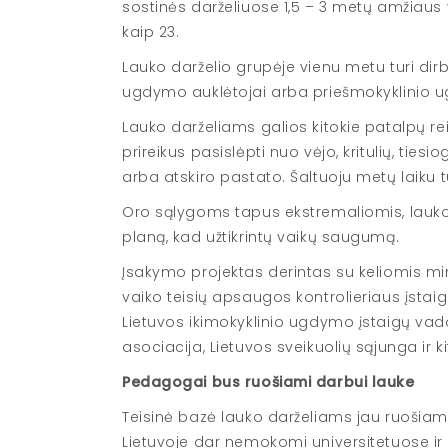
sostinės darželiuose 1,5 – 3 metų amžiaus 
kaip 23.
Lauko darželio grupėje vienu metu turi dirbt
ugdymo auklėtojai arba priešmokyklinio
Lauko darželiams galios kitokie patalpų rei
prireikus pasislėpti nuo vėjo, kritulių, ties
arba atskiro pastato. Šaltuoju metų laiku tu
Oro sąlygoms tapus ekstremaliomis, lauko 
planą, kad užtikrintų vaikų saugumą.
Įsakymo projektas derintas su keliomis mini
vaiko teisių apsaugos kontrolieriaus įstaig
Lietuvos ikimokyklinio ugdymo įstaigų vad
asociacija, Lietuvos sveikuolių sąjunga ir k
Pedagogai bus ruošiami darbui lauke
Teisinė bazė lauko darželiams jau ruošiam
Lietuvoje dar nemokomi universitetuose ir 