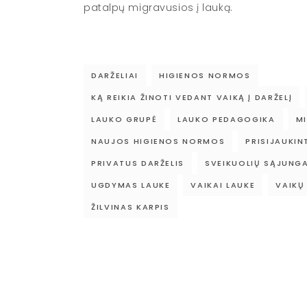
patalpų migravusios į lauką.
DARŽELIAI
HIGIENOS NORMOS
KĄ REIKIA ŽINOTI VEDANT VAIKĄ Į DARŽELĮ
LAUKO GRUPĖ
LAUKO PEDAGOGIKA
MI
NAUJOS HIGIENOS NORMOS
PRISIJAUKIN
PRIVATUS DARŽELIS
SVEIKUOLIŲ SĄJUNG
UGDYMAS LAUKE
VAIKAI LAUKE
VAIKŲ
ŽILVINAS KARPIS