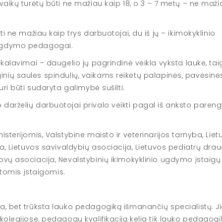
vaikų turėtų būti ne mažiau kaip 18, o 3 – 7 metų – ne maži
i ne mažiau kaip trys darbuotojai, du iš jų – ikimokyklinio
 ugdymo pedagogai.
kalavimai – daugelio jų pagrindinė veikla vyksta lauke, tai
ioginių saulės spindulių, vaikams reikėtų palapinės, pavėsinė
ri būti sudaryta galimybė sušilti.
darželių darbuotojai privalo veikti pagal iš anksto pareng
sterijomis, Valstybine maisto ir veterinarijos tarnyba, Liet
a, Lietuvos savivaldybių asociacija, Lietuvos pediatrų draug
ovų asociacija, Nevalstybinių ikimokyklinio ugdymo įstaigų
itomis įstaigomis.
a, bet trūksta lauko pedagogiką išmanančių specialistų. J
kolegijose, pedagogų kvalifikaciją kelia tik lauko pedagog