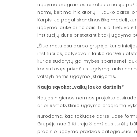
ugdymo programos reikalauja naujo požiūr
normų keitimo iniciatorių – Lauko darželio
Karpis. Jo pagal skandinavišką modelį įkurti
ugdymo lauke principais. Iki šiol Lietuvoje
institucijų duris pristatant kitokį ugdymo b
„Šiuo metu esu darbo grupėje, kurią inicija
institucijos, dalyvavo ir lauko darželių 
kurios sudarytų galimybes spartesnei lauko d
konsultavęs privačius ugdymą lauke norinči
valstybinėms ugdymo įstaigoms.
Nauja sąvoka: „vaikų lauko darželis“
Naujos higienos normos projekte atsirado s
ar priešmokyklinio ugdymo programą vykd
Nurodoma, kad tokiuose darželiuose formu
Grupėje nuo 2 iki trejų 3 amžiaus turėtų būti
pradinio ugdymo pradžios patogiausiai jaus