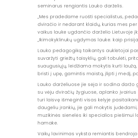
seminarus rengiantis Lauko darželis.
„Mes pradedame ruošti specialistus, pedago
dviračio ir nedarant klaidų, kurias mes p
vaikus lauke ugdančio darželio Lietuvoje įkū
„Ikimokyklinukų ugdymas lauke: kaip prisijau
Lauko pedagogiką taikantys auklėtojai past
suvaržyti griežtų taisyklių, gali tobulėti, p
suaugusiųjų, leidžiama mokytis kurti laužą, 
bristi į upę, gamintis maistą, įlipti į medį, 
Lauko darželiuose jie sėja ir sodina daržo 
su vėju dviračių žygiuose, aplanko įvairius 
turi laisvę išmėginti visas kelyje pasitaik
daugeliu įrankių, jie gali mokytis judėdam
muzikinės sienelės iki specialios piešimui l
hamake.
Vaikų lavinimas vyksta remiantis bendrojo