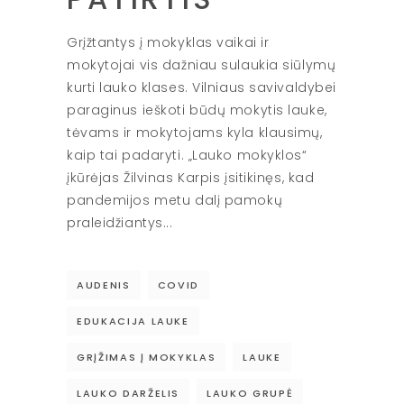
Grįžtantys į mokyklas vaikai ir
mokytojai vis dažniau sulaukia siūlymų
kurti lauko klases. Vilniaus savivaldybei
paraginus ieškoti būdų mokytis lauke,
tėvams ir mokytojams kyla klausimų,
kaip tai padaryti. „Lauko mokyklos“
įkūrėjas Žilvinas Karpis įsitikinęs, kad
pandemijos metu dalį pamokų
praleidžiantys
AUDENIS
COVID
EDUKACIJA LAUKE
GRĮŽIMAS Į MOKYKLAS
LAUKE
LAUKO DARŽELIS
LAUKO GRUPĖ