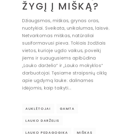
ŽYGĮ Į MIŠKĄ?
Džiaugsmas, miškas, grynas oras,
nuotykiai. Sveikata, unikalumas, laisvė.
Netvarkomas miškas, natūraliai
susiformavusi pieva. Tokiais žodžiais
vietos, kurioje ugdo vaikus, poveikį
jiems ir suaugusiems apibūdina
„Lauko darželio“ ir „Lauko mokyklos“
darbuotojai. Tęsiame straipsnių ciklą
apie ugdymą lauke: dalinamės
idėjomis, kaip taikyti
AUKLĖTOJAI
GAMTA
LAUKO DARŽELIS
LAUKO PEDAGOGIKA
MIŠKAS