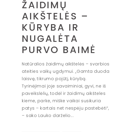
ŽAIDIMŲ
AIKŠTELĖS –
KŪRYBA IR
NUGALĖTA
PURVO BAIMĖ
Natūralios žaidimų aikštelės – svarbios
ateities vaikų ugdymui. „Gamta duoda
laisvę, tikrumo pojūtį, kūrybą.
Tyrinėjimai joje savaiminiai, gyvi, ne iš
paveikslėlių, todėl ir žaidimų aikšteles
kieme, parke, miške vaikai susikuria
patys – kartais net nespėju pastebėti“,
– sako Lauko darželio