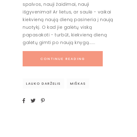
spalvos, nauji žaidimai, nauji
išgyvenimai! Ar lietus, ar saulė - vaikai
kiekvieną naują dieną pasineria į naują
nuotykį. O kad jie galėtų viską
papasakoti - turbūt, kiekvieną dieną
galėtų gimti po naują knygą...
CONTINUE READING
LAUKO DARŽELIS
MIŠKAS