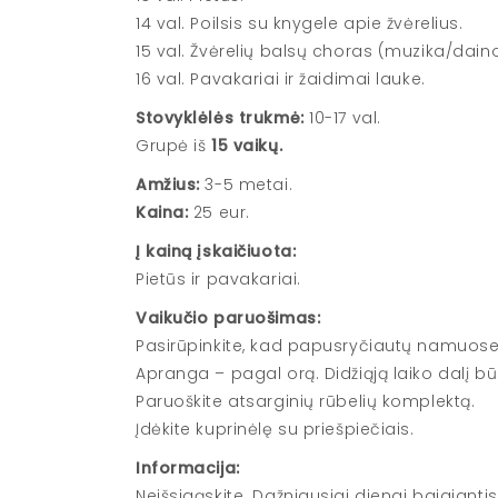
14 val. Poilsis su knygele apie žvėrelius.
15 val. Žvėrelių balsų choras (muzika/daino
16 val. Pavakariai ir žaidimai lauke.
Stovyklėlės trukmė:
10-17 val.
Grupė iš
15 vaikų.
Amžius:
3-5 metai.
Kaina:
25 eur.
Į kainą įskaičiuota:
Pietūs ir pavakariai.
Vaikučio paruošimas:
Pasirūpinkite, kad papusryčiautų namuose
Apranga – pagal orą. Didžiąją laiko dalį b
Paruoškite atsarginių rūbelių komplektą.
Įdėkite kuprinėlę su priešpiečiais.
Informacija:
Neišsigąskite. Dažniausiai dienai baigiantis