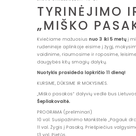
TYRINĖJIMO I
„MIŠKO PASA
Kviečiame mažuosius
nuo 3 iki 5 metų
į m
rudeninėje aplinkoje eisime į žygį, mokysi
vaidinime, riaumosime ir roposime, leisime
daugybės kitų smagių dalykų.
Nuotykis prasideda lapkričio 11 dieną!
KURSIME, DŪKSIME IR MOKYSIMĖS.
„Miško pasakos“ dalyvių vedlė bus Lietuvo
Šepliakovaitė.
PROGRAMA (preliminari)
10 val. Susipažinimo Mankštelė „Pagauk dr
11 val. Žygis į Pasaką. Priešpiečius valgysim
13 val. Pietūs.