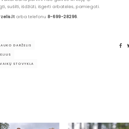
, sušilti, išdžiūti, išgerti arbatėlės, pamiegoti.
elis.lt
arba telefonu
8-699-28296
.
LAUKO DARŽELIS
ELIUS
VAIKŲ STOVYKLA