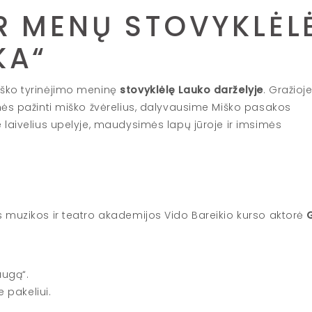
R MENŲ STOVYKLĖL
KA“
iško tyrinėjimo meninę
stovyklėlę Lauko darželyje
. Gražioj
mės pažinti miško žvėrelius, dalyvausime Miško pasakos
 laivelius upelyje, maudysimės lapų jūroje ir imsimės
s muzikos ir teatro akademijos Vido Bareikio kurso aktorė
augą“.
e pakeliui.