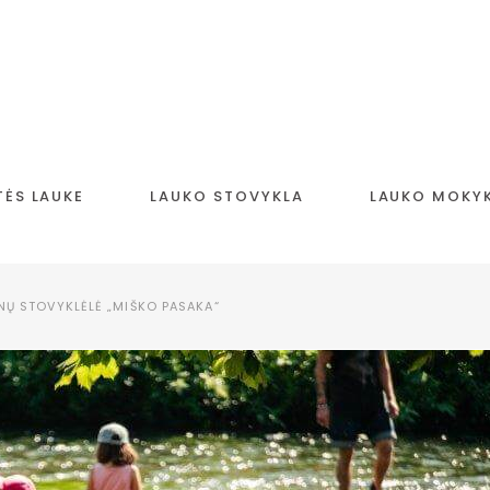
TĖS LAUKE
LAUKO STOVYKLA
LAUKO MOKY
NŲ STOVYKLĖLĖ „MIŠKO PASAKA“