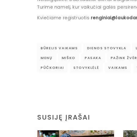
Turime namelį, kur vaikučiai galės persirengti
Kviečiame registruotis
renginiai@laukodarz
BŪRELIS VAIKAMS
DIENOS STOVYKLA
MENŲ
MIŠKO
PASAKA
PAŽINK ŽVĖR
PŪČKORIAI
STOVYKLĖLĖ
VAIKAMS
SUSIJĘ ĮRAŠAI