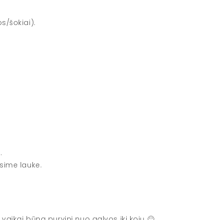
s/šokiai).
.
ūsime lauke.
 vaikai būna purvini nuo galvos iki kojų 🙂