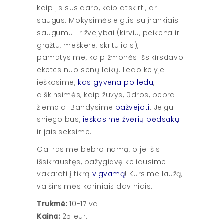
kaip jis susidaro, kaip atskirti, ar
saugus. Mokysimės elgtis su įrankiais
saugumui ir žvejybai (kirviu, peikena ir
grąžtu, meškere, skrituliais),
pamatysime, kaip žmonės išsikirsdavo
eketes nuo senų laikų. Ledo kelyje
ieškosime,
kas gyvena po ledu
,
aiškinsimės, kaip žuvys, ūdros, bebrai
žiemoja. Bandysime
pažvejoti
. Jeigu
sniego bus,
ieškosime žvėrių pėdsakų
ir jais seksime.
Gal rasime bebro namą, o jei šis
išsikraustęs, pažygiavę keliausime
vakaroti į tikrą
vigvamą
! Kursime laužą,
vaišinsimės kariniais daviniais.
Trukmė:
10-17 val.
Kaina:
25 eur.