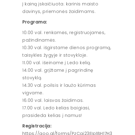
Į kainą įskaičiuota: karinis maisto
davinys, priemonės žaidimams.
Programa:
10.00 val. renkamės, registruojamės,
pažindinamės.
10.30 val. išgirstame dienos programą,
taisykles žygyje ir stovykloje.
11.00 val. išeiname į Ledo kelią.
14.00 val. grįžtame į pagrindinę
stovyklą.
14.30 val. poilsis ir laužo kūrimas
vigvame.
16.00 val. laisvas žaidimas.
17.00 val. Ledo kelias baigiasi,
prasideda kelias į namus!
Registracija:
https://goo.gl/forms/PzCqj23EIp1BH17H3