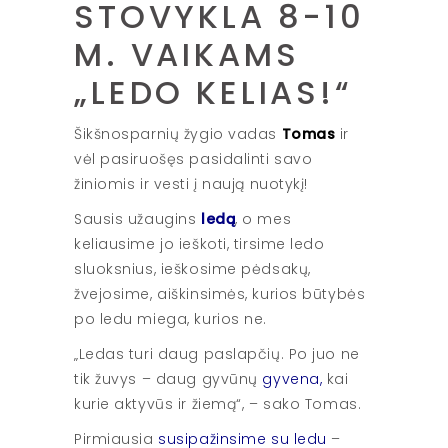
STOVYKLA 8-10
M. VAIKAMS
„LEDO KELIAS!“
Šikšnosparnių žygio vadas
Tomas
ir
vėl pasiruošęs pasidalinti savo
žiniomis ir vesti į naują nuotykį!
Sausis užaugins
ledą
, o mes
keliausime jo ieškoti, tirsime ledo
sluoksnius, ieškosime pėdsakų,
žvejosime, aiškinsimės, kurios būtybės
po ledu miega, kurios ne.
„Ledas turi daug paslapčių. Po juo ne
tik žuvys – daug gyvūnų
gyvena,
kai
kurie aktyvūs ir žiemą“, – sako Tomas.
Pirmiausia
susipažinsime su ledu
–