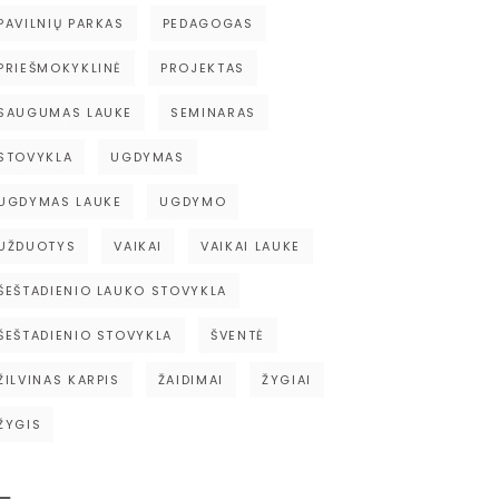
PAVILNIŲ PARKAS
PEDAGOGAS
PRIEŠMOKYKLINĖ
PROJEKTAS
SAUGUMAS LAUKE
SEMINARAS
STOVYKLA
UGDYMAS
UGDYMAS LAUKE
UGDYMO
UŽDUOTYS
VAIKAI
VAIKAI LAUKE
ŠEŠTADIENIO LAUKO STOVYKLA
ŠEŠTADIENIO STOVYKLA
ŠVENTĖ
ŽILVINAS KARPIS
ŽAIDIMAI
ŽYGIAI
ŽYGIS