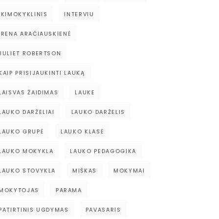
IKIMOKYKLINIS
INTERVIU
IRENA ARAČIAUSKIENĖ
JULIET ROBERTSON
KAIP PRISIJAUKINTI LAUKĄ
LAISVAS ŽAIDIMAS
LAUKE
LAUKO DARŽELIAI
LAUKO DARŽELIS
LAUKO GRUPĖ
LAUKO KLASĖ
LAUKO MOKYKLA
LAUKO PEDAGOGIKA
LAUKO STOVYKLA
MIŠKAS
MOKYMAI
MOKYTOJAS
PARAMA
PATIRTINIS UGDYMAS
PAVASARIS