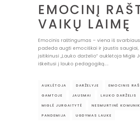
EMOCINĮ RAŠ
VAIKŲ LAIMĘ
Emocinis raštingumas – viena iš svarbiau
padeda augti emociškai ir jaustis saugiai, 
įsitikinusi „Lauko darželio“ auklėtoja Migl
iškeitusi į lauko pedagogiką.
AUKLĖTOJA
DARŽELYJE
EMOCINIS RA
GAMTOJE
JAUSMAI
LAUKO DARŽELIS
MIGLĖ JURGAITYTĖ
NESMURTINĖ KOMUNI
PANDEMIJA
UGDYMAS LAUKE