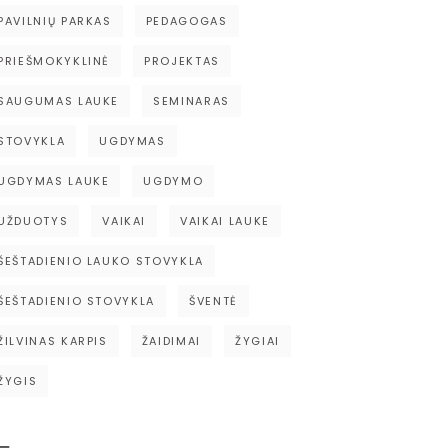
PAVILNIŲ PARKAS
PEDAGOGAS
PRIEŠMOKYKLINĖ
PROJEKTAS
SAUGUMAS LAUKE
SEMINARAS
STOVYKLA
UGDYMAS
UGDYMAS LAUKE
UGDYMO
UŽDUOTYS
VAIKAI
VAIKAI LAUKE
ŠEŠTADIENIO LAUKO STOVYKLA
ŠEŠTADIENIO STOVYKLA
ŠVENTĖ
ŽILVINAS KARPIS
ŽAIDIMAI
ŽYGIAI
ŽYGIS