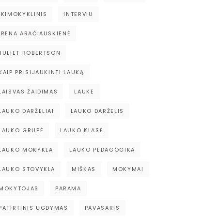
IKIMOKYKLINIS
INTERVIU
IRENA ARAČIAUSKIENĖ
JULIET ROBERTSON
KAIP PRISIJAUKINTI LAUKĄ
LAISVAS ŽAIDIMAS
LAUKE
LAUKO DARŽELIAI
LAUKO DARŽELIS
LAUKO GRUPĖ
LAUKO KLASĖ
LAUKO MOKYKLA
LAUKO PEDAGOGIKA
LAUKO STOVYKLA
MIŠKAS
MOKYMAI
MOKYTOJAS
PARAMA
PATIRTINIS UGDYMAS
PAVASARIS