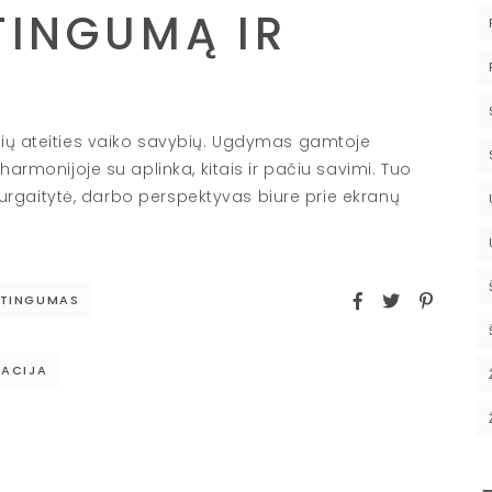
TINGUMĄ IR
sių ateities vaiko savybių. Ugdymas gamtoje
harmonijoje su aplinka, kitais ir pačiu savimi. Tuo
ė Jurgaitytė, darbo perspektyvas biure prie ekranų
ŠTINGUMAS
KACIJA