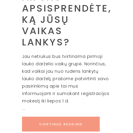
APSISPRENDĖTE,
KĄ JŪSŲ
VAIKAS
LANKYS?
Jau netrukus bus tvirtinama pirmoji
lauko darželio vaikų grupė.
Norinčius,
kad vaikai jau nuo rudens lankytų
lauko darželį, prašome
patvirtinti savo
pasirinkimą apie tai mus
informuojant
ir sumokant registracijos
mokestį iki liepos 1 d.
CONTINUE READING