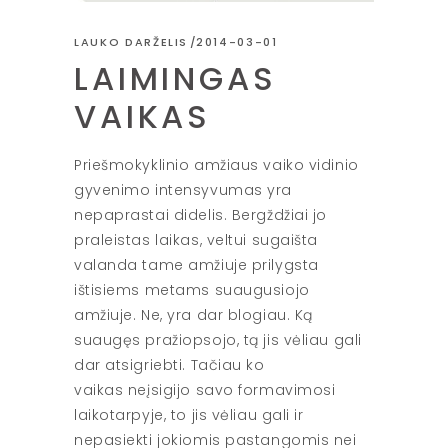
LAUKO DARŽELIS
2014-03-01
LAIMINGAS
VAIKAS
Priešmokyklinio amžiaus vaiko vidinio
gyvenimo intensyvumas yra
nepaprastai didelis.
Bergždžiai jo
praleistas laikas, veltui sugaišta
valanda tame amžiuje prilygsta
ištisiems metams suaugusiojo
amžiuje. Ne, yra dar blogiau. Ką
suaugęs pražiopsojo, tą jis vėliau gali
dar atsigriebti. Tačiau ko
vaikas neįsigijo savo formavimosi
laikotarpyje, to jis vėliau gali ir
nepasiekti jokiomis pastangomis nei