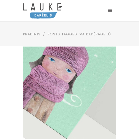
PRADINIS
/
POSTS TAGGED "VAIKAI"
(PAGE 3)