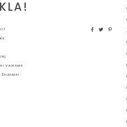
KLA!
017
KE
ENĮ
AI VAIKAMS
ŽAIDIMAI