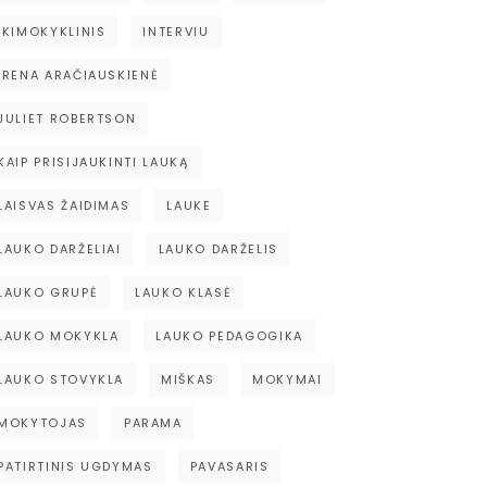
IKIMOKYKLINIS
INTERVIU
IRENA ARAČIAUSKIENĖ
JULIET ROBERTSON
KAIP PRISIJAUKINTI LAUKĄ
LAISVAS ŽAIDIMAS
LAUKE
LAUKO DARŽELIAI
LAUKO DARŽELIS
LAUKO GRUPĖ
LAUKO KLASĖ
LAUKO MOKYKLA
LAUKO PEDAGOGIKA
LAUKO STOVYKLA
MIŠKAS
MOKYMAI
MOKYTOJAS
PARAMA
PATIRTINIS UGDYMAS
PAVASARIS