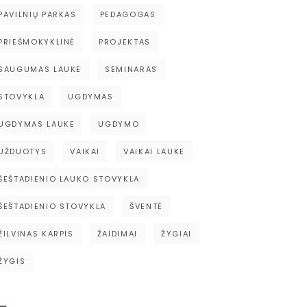
PAVILNIŲ PARKAS
PEDAGOGAS
PRIEŠMOKYKLINĖ
PROJEKTAS
SAUGUMAS LAUKE
SEMINARAS
STOVYKLA
UGDYMAS
UGDYMAS LAUKE
UGDYMO
UŽDUOTYS
VAIKAI
VAIKAI LAUKE
ŠEŠTADIENIO LAUKO STOVYKLA
ŠEŠTADIENIO STOVYKLA
ŠVENTĖ
ŽILVINAS KARPIS
ŽAIDIMAI
ŽYGIAI
ŽYGIS