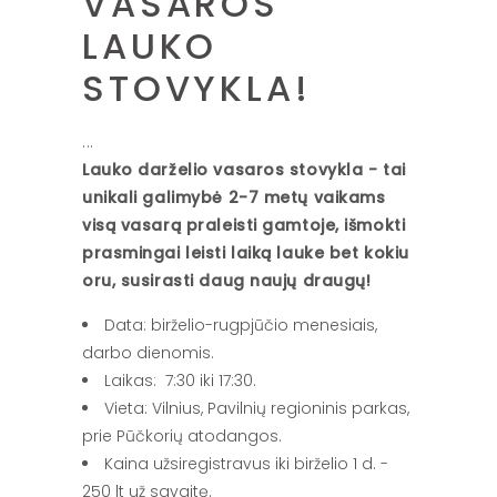
VASAROS
LAUKO
STOVYKLA!
Lauko darželio vasaros stovykla - tai
unikali galimybė 2-7 metų vaikams
visą vasarą praleisti gamtoje, išmokti
prasmingai leisti laiką lauke bet kokiu
oru, susirasti daug naujų draugų!
Data: birželio-rugpjūčio menesiais,
darbo dienomis.
Laikas: 7:30 iki 17:30.
Vieta: Vilnius, Pavilnių regioninis parkas,
prie Pūčkorių atodangos.
Kaina užsiregistravus iki birželio 1 d. -
250 lt už savaitę.