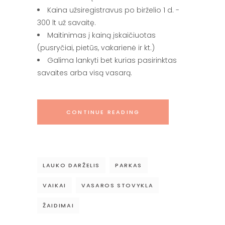
Kaina užsiregistravus po birželio 1 d. -
300 lt už savaitę.
Maitinimas į kainą įskaičiuotas
(pusryčiai, pietūs, vakarienė ir kt.)
Galima lankyti bet kurias pasirinktas
savaites arba visą vasarą.
CONTINUE READING
LAUKO DARŽELIS
PARKAS
VAIKAI
VASAROS STOVYKLA
ŽAIDIMAI