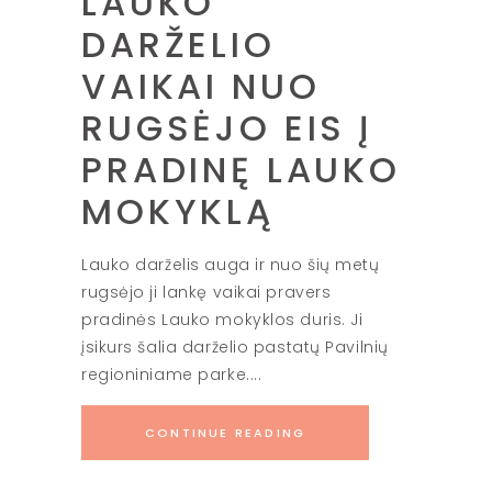
LAUKO
DARŽELIO
VAIKAI NUO
RUGSĖJO EIS Į
PRADINĘ LAUKO
MOKYKLĄ
Lauko darželis auga ir nuo šių metų
rugsėjo ji lankę vaikai pravers
pradinės Lauko mokyklos duris. Ji
įsikurs šalia darželio pastatų Pavilnių
regioniniame parke.
CONTINUE READING