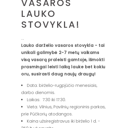
VASAROS
LAUKO
STOVYKLA!
Lauko darželio vasaros stovykla - tai
unikali galimybė 2-7 metų vaikams
visą vasarą praleisti gamtoje, išmokti
prasmingai leisti laiką lauke bet kokiu
oru, susirasti daug naujų draugų!
Data: birželio-rugpjūčio menesiais,
darbo dienomis.
Laikas: 7:30 iki 17:30.
Vieta: Vilnius, Pavilnių regioninis parkas,
prie Pūčkorių atodangos.
Kaina užsiregistravus iki birželio 1 d. -