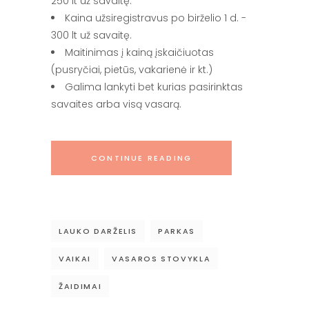
250 lt už savaitę.
Kaina užsiregistravus po birželio 1 d. -
300 lt už savaitę.
Maitinimas į kainą įskaičiuotas
(pusryčiai, pietūs, vakarienė ir kt.)
Galima lankyti bet kurias pasirinktas
savaites arba visą vasarą.
CONTINUE READING
LAUKO DARŽELIS
PARKAS
VAIKAI
VASAROS STOVYKLA
ŽAIDIMAI