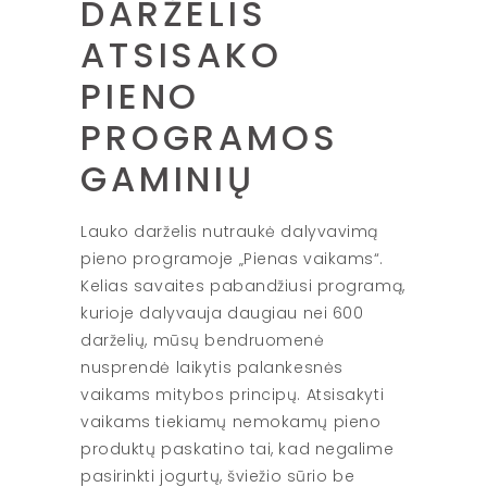
DARŽELIS
ATSISAKO
PIENO
PROGRAMOS
GAMINIŲ
Lauko darželis nutraukė dalyvavimą
pieno programoje „Pienas vaikams“.
Kelias savaites pabandžiusi programą,
kurioje dalyvauja daugiau nei 600
darželių, mūsų bendruomenė
nusprendė laikytis palankesnės
vaikams mitybos principų. Atsisakyti
vaikams tiekiamų nemokamų pieno
produktų paskatino tai, kad negalime
pasirinkti jogurtų, šviežio sūrio be