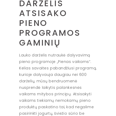
DARŽELIS
ATSISAKO
PIENO
PROGRAMOS
GAMINIŲ
Lauko darželis nutraukė dalyvavimą
pieno programoje „Pienas vaikams“.
Kelias savaites pabandžiusi programą,
kurioje dalyvauja daugiau nei 600
darželių, mūsų bendruomenė
nusprendė laikytis palankesnės
vaikams mitybos principų. Atsisakyti
vaikams tiekiamų nemokamų pieno
produktų paskatino tai, kad negalime
pasirinkti jogurtų, šviežio sūrio be